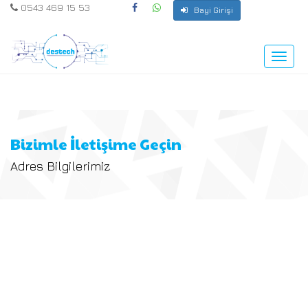
0543 469 15 53
Bayi Girişi
Toggle
naviga
Bizimle İletişime Geçin
Adres Bilgilerimiz