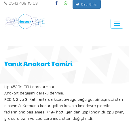
0543 469 15 53
Bayi Girişi
Toggle
naviga
Yanık Anakart Tamiri
Hp 4530s CPU core arızası
Anakart değişimi gerekli denmiş.
PCB 1, 2 ve 3. Katmanlarda kısadevreye bağlı yol birleşmesi olan
cihazın 3. Katmana kadar yolları kazınıp kısadevre giderildi
fetlerin ana beslemesi +19v hattı yeniden yapılandırıldı, cpu pwm,
gfx core pwm ve cpu core mosfetleri değiştirildi.