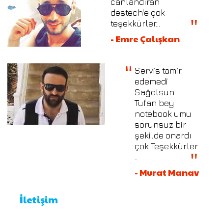
canlandıran
destech'e çok
teşekkürler...
- Emre Çalışkan
Servis tamir
edemedi
Sağolsun
Tufan bey
notebook umu
sorunsuz bir
şekilde onardı
çok Teşekkürler
..
- Murat Manav
İletişim