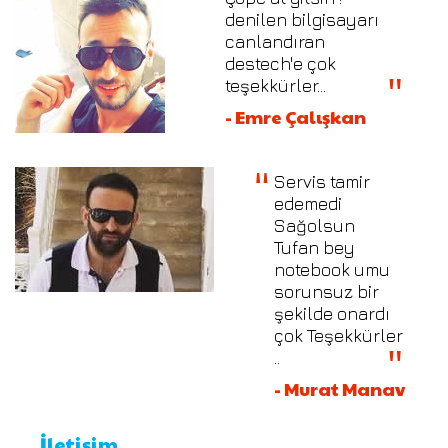
denilen bilgisayarı
canlandıran
destech'e çok
teşekkürler...
- Emre Çalışkan
Servis tamir
edemedi
Sağolsun
Tufan bey
notebook umu
sorunsuz bir
şekilde onardı
çok Teşekkürler
..
- Murat Manav
İletişim