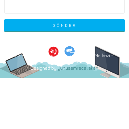
© 2012 Sakarya Destech Notebook Onarım Merkezi - Tüm
hakları saklıdır.
Designed by
yunusemrecaliskan