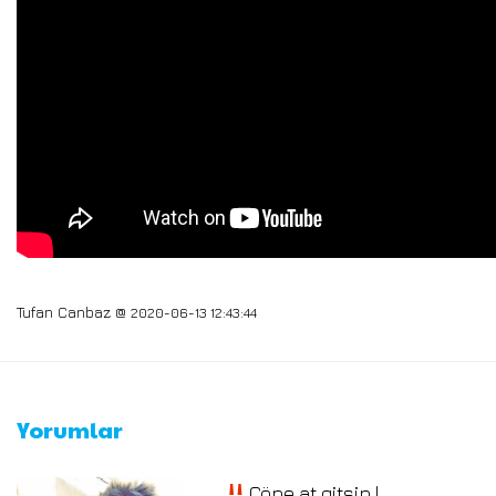
Tufan Canbaz @
2020-06-13 12:43:44
Yorumlar
Çöpe at gitsin !