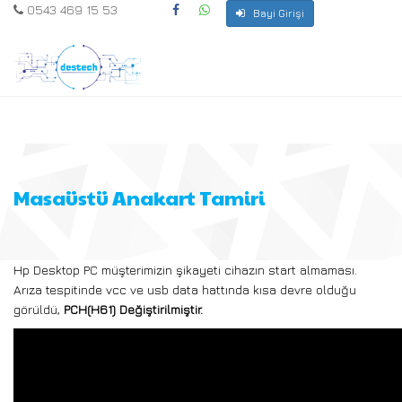
0543 469 15 53
Bayi Girişi
Masaüstü Anakart Tamiri
Hp Desktop PC müşterimizin şikayeti cihazın start almaması.
Arıza tespitinde vcc ve usb data hattında kısa devre olduğu
görüldü,
PCH(H61) Değiştirilmiştir.